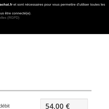
Contactez-nous
achat.fr
et sont nécessaires pour vous permettre d'utiliser toutes les
 .
contact
plan du site
ous être connecté(e).
elles (RGPD)
54,00 €
débit