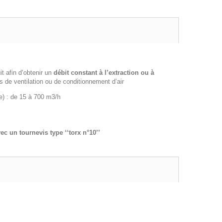
it afin d’obtenir un
d
é
bit constant
à
l’extraction ou
à
s de ventilation ou de conditionnement d’air
e) : de 15 à 700 m3/h
c un tournevis type ‘‘torx n°10’’