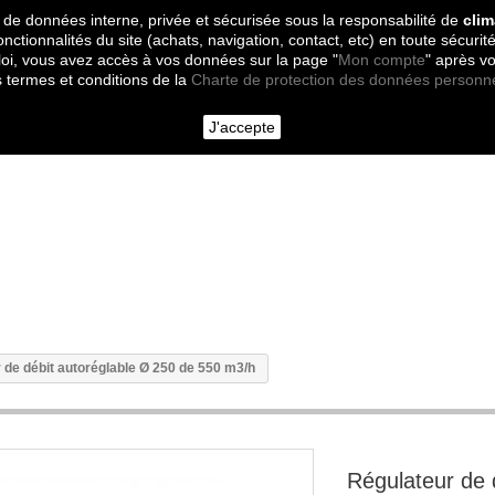
 de données interne, privée et sécurisée sous la responsabilité de
clim
onctionnalités du site (achats, navigation, contact, etc) en toute sécurité
oi, vous avez accès à vos données sur la page "
Mon compte
" après v
s termes et conditions de la
Charte de protection des données personn
J'accepte
 de débit autoréglable Ø 250 de 550 m3/h
Régulateur de 