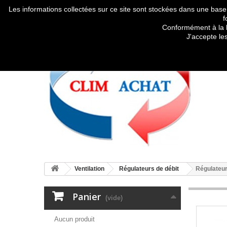
Les informations collectées sur ce site sont stockées dans une base
f
Conformément à la l
J'accepte le
Ventilation
Régulateurs de débit
Régulateur
Panier
(vide)
Aucun produit