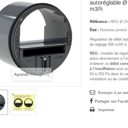
autoréglable Ø
m3/h
Référence :
REG Ø 25
État :
Nouveau produit
Régulateur de débit au
de réglage 500 m3/h à
REG :
module de régul
place directement à l’in
d’obtenir un
d
é
bit con
à
l’insufflation
pour u
50 à 250 Pa dans le cad
Agrandir l'image
ventilation ou de condi
Envoyer à un am
Partager sur Faceb
Imprimer