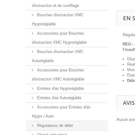
d'extraction et de soufflage
Bouches d'extraction VMC
EN 
Hygroréglable
Accessoires pour Bouches
Régula
d'extraction VMC Hygroréglable
REG :
l’insuf
Bouches d'extraction VMC
Disp
Autoréglable
Réal
Mont
Accessoires pour Bouches
Etan
d'extraction VMC Autoréglable
Débi
Entrées d'air Hygroréglable
Entrées d'air Autoréglable
AVIS
Accessoires pour Entrées d'air
Hygro / Auto
Aucun avis
Régulateurs de débit
Clapet anti-retour