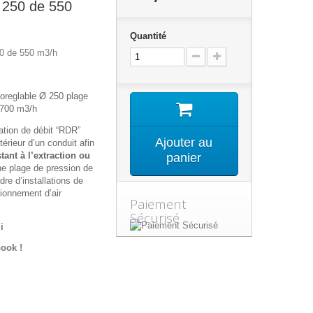
 250 de 550
Quantité
0 de 550 m3/h
toreglable Ø 250 plage
 700 m3/h
ation de débit “RDR”
Ajouter au
térieur d’un conduit afin
stant
à
l’extraction ou
panier
ne plage de pression de
re d’installations de
tionnement d’air
Paiement
Sécurisé
i
ook !