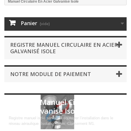
Manuel Circulaire En Acier Galvanisé Isole
Panier
(vide)
REGISTRE MANUEL CIRCULAIRE EN ACIER
GALVANISÉ ISOLE
NOTRE MODULE DE PAIEMENT
Registre Manuel Circulaire En
Acier Galvanisé Isole
Registre manuel isolé servant à équilibrer l’installation dans le
réseau aéraulique. Isolation 5mm. Classement M1.