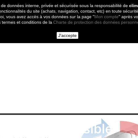
 de données interne, privée et sécurisée sous la responsabilité de
clim
onctionnalités du site (achats, navigation, contact, etc) en toute sécurité
oi, vous avez accès à vos données sur la page "
Mon compte
" après v
s termes et conditions de la
Charte de protection des données personn
J'accepte
Diffuseurs Invisible