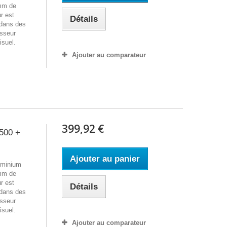
5mm de
ur est
Détails
 dans des
isseur
isuel.
Ajouter au comparateur
399,92 €
500 +
Ajouter au panier
luminium
5mm de
ur est
Détails
 dans des
isseur
isuel.
Ajouter au comparateur