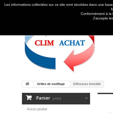
Les informations collectées sur ce site sont stockées dans une base
f
Conformément à la l
J'accepte le
Grilles de soufflage
Diffuseurs Invisible
Panier
(vide)
Aucun produit