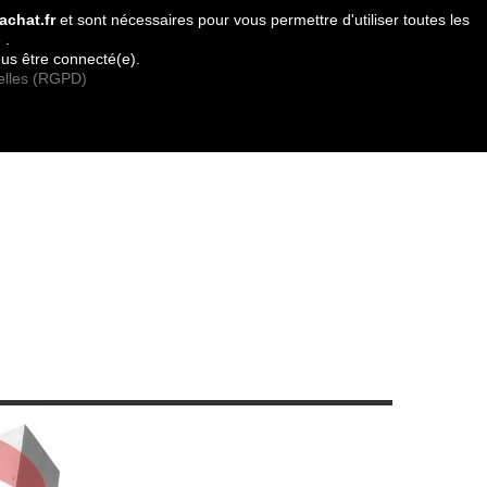
Contactez-nous
achat.fr
et sont nécessaires pour vous permettre d'utiliser toutes les
 .
contact
plan du site
ous être connecté(e).
elles (RGPD)