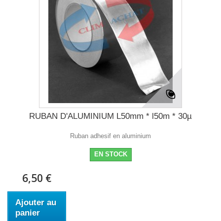
RUBAN D'ALUMINIUM L50mm * l50m * 30µ
Ruban adhesif en aluminium
EN STOCK
6,50 €
Ajouter au
panier