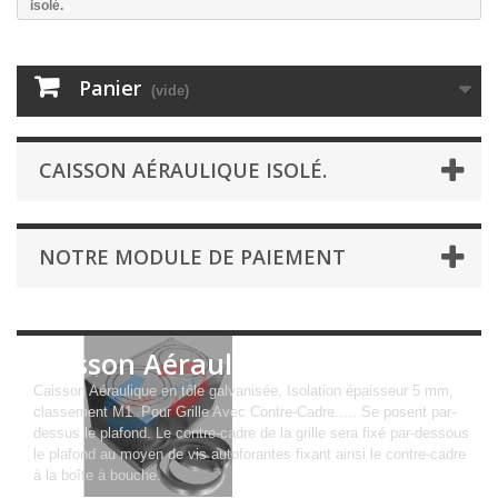
isolé.
Panier
(vide)
CAISSON AÉRAULIQUE ISOLÉ.
NOTRE MODULE DE PAIEMENT
Caisson Aéraulique isolé.
Caisson Aéraulique en tôle galvanisée, Isolation épaisseur 5 mm,
classement M1. Pour Grille Avec Contre-Cadre..... Se posent par-
dessus le plafond. Le contre-cadre de la grille sera fixé par-dessous
le plafond au moyen de vis autoforantes fixant ainsi le contre-cadre
à la boîte à bouche.