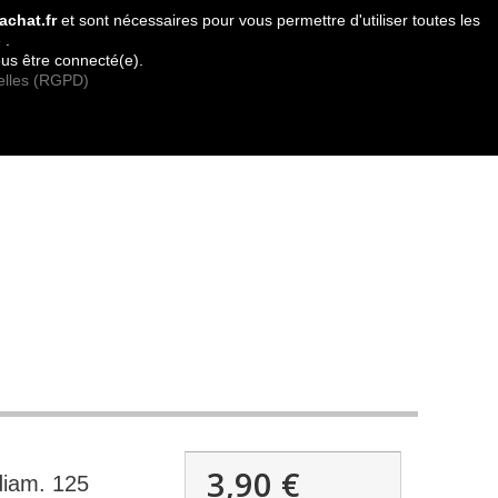
Contactez-nous
achat.fr
et sont nécessaires pour vous permettre d'utiliser toutes les
 .
contact
plan du site
ous être connecté(e).
elles (RGPD)
3,90 €
diam. 125