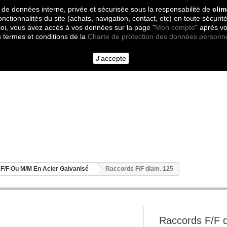
 de données interne, privée et sécurisée sous la responsabilité de
clim
onctionnalités du site (achats, navigation, contact, etc) en toute sécurité
oi, vous avez accès à vos données sur la page "
Mon compte
" après v
s termes et conditions de la
Charte de protection des données personn
J'accepte
F/F Ou M/M En Acier Galvanisé
Raccords F/F diam. 125
Raccords F/F 