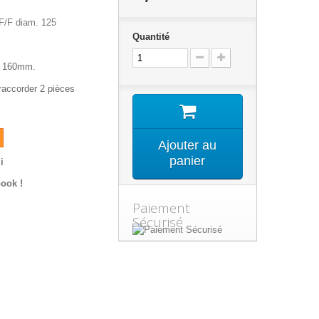
F/F diam. 125
Quantité
e 160mm.
raccorder 2 pièces
Ajouter au
panier
i
ook !
Paiement
Sécurisé