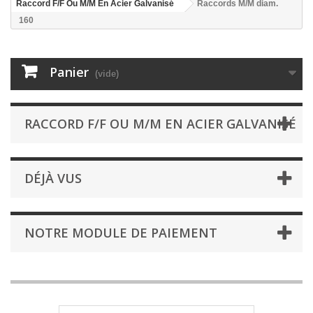
Raccord F/F Ou M/M En Acier Galvanisé
Raccords M/M diam.
160
Panier
(vide)
RACCORD F/F OU M/M EN ACIER GALVANISÉ
DÉJÀ VUS
NOTRE MODULE DE PAIEMENT