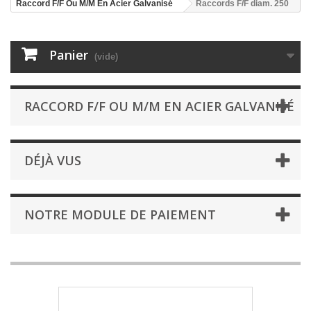
Raccord F/F Ou M/M En Acier Galvanisé
Raccords F/F diam. 250
Panier
(vide)
RACCORD F/F OU M/M EN ACIER GALVANISÉ
DÉJÀ VUS
NOTRE MODULE DE PAIEMENT